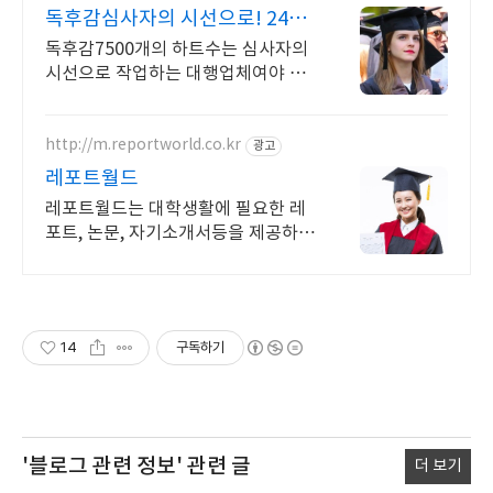
독후감심사자의 시선으로! 24시
주말 상담 가능 저렴
독후감7500개의 하트수는 심사자의
시선으로 작업하는 대행업체여야 가
능합니다. 파트별 전문가/석박논문경
우 정교수 출신 진행/보안 보장/각종
모든 문서/24시진행
http://m.reportworld.co.kr
광고
레포트월드
레포트월드는 대학생활에 필요한 레
포트, 논문, 자기소개서등을 제공하는
사이트입니다
14
구독하기
'블로그 관련 정보'
관련 글
더 보기