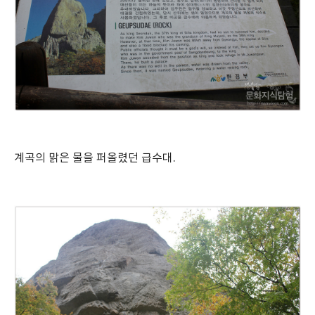
계곡의 맑은 물을 퍼올렸던 급수대.