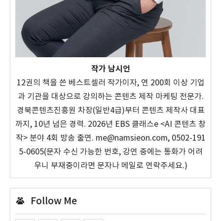
작가 남시언
12권의 책을 쓴 베스트셀러 작가이자, 연 200회 이상 기업
과 기관을 대상으로 강의하는 콘텐츠 제작 마케팅 전문가.
경북콘텐츠진흥원 차장(일반4급)부터 콘텐츠 제작사 대표
까지, 10년 넘은 경력. 2026년 EBS 클래스e <AI 콘텐츠 창
작> 분야 4회 방송 출연. me@namsieon.com, 0502-191
5-0605(문자 수신 가능한 번호, 강연 중에는 통화가 어려
우니 부재중이라면 문자나 메일로 연락주세요.)
Follow Me