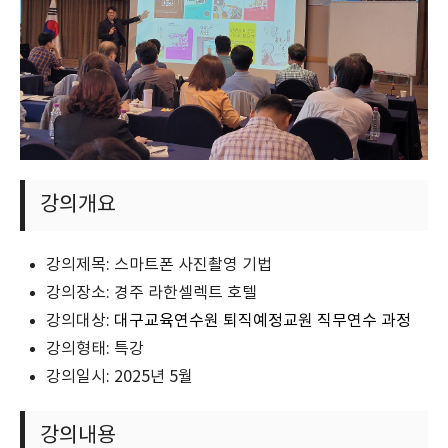
강의개요
강의제목: 스마트폰 사진촬영 기법
강의장소: 경주 라한셀렉트 호텔
강의대상:
대구교육연수원 퇴직예정교원 직무연수 과정
강의형태: 특강
강의일시: 2025년 5월
강의내용