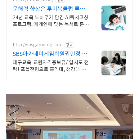
광고
문해력 향상은 루미북클럽 루미
북클럽에서 독서PT받자!
24년 교육 노하우가 담긴 AI독서코칭
프로그램, 개개인에 맞는 독서로 문해
력 UP 개인한테 맞는 독서훈련으로
단기간에 문해력 향상, 4가지 피드백,
다양한독후활동지
http://sbsgame-dg.com
광고
SBS아카데미게임학원권민정 교
과 종합 포트폴리오전형
대구교육-교원자격증보유/ 입시도 전
략! 포폴전형으로 홍익대, 청강대 합
격생배출!