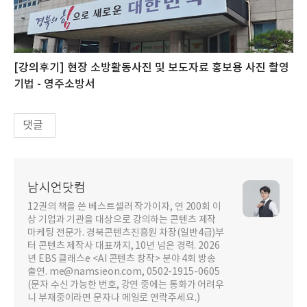
[강의후기] 현장 소방활동사진 및 보도자료 홍보용 사진 촬영
기법 - 영주소방서
댓글
남시언닷컴
12권의 책을 쓴 베스트셀러 작가이자, 연 200회 이
상 기업과 기관을 대상으로 강의하는 콘텐츠 제작
마케팅 전문가. 경북콘텐츠진흥원 차장(일반4급)부
터 콘텐츠 제작사 대표까지, 10년 넘은 경력. 2026
년 EBS 클래스e <AI 콘텐츠 창작> 분야 4회 방송
출연. me@namsieon.com, 0502-1915-0605
(문자 수신 가능한 번호, 강연 중에는 통화가 어려우
니 부재중이라면 문자나 메일로 연락주세요.)