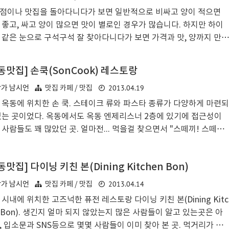
간이나 성수기가 되면 주차할 공간이 거의 없을 것 같긴 하더군요.
점이나 맛집을 돌아다니다가 보면 일반적으로 비싸고 양이 적으면
룡이다!" 입구 수족관에는 다양한 어종을 볼 수 있었는데, 특히나 눈
 좋고, 싸고 양이 많으면 맛이 별로인 경우가 많습니다. 하지만 하이
던 것은..
 같은 눈으로 구석구석 잘 찾아다니다가 보면 가격과 맛, 양까지 만족
만한 곳을 몇몇 발견할 수 있는데요. 오늘 소개할 안동 맛집 푸드하우
라는 곳도 그 중 한 곳입니다. 아직 오픈한지 오래되지 않아 아시는 분
동맛집] 손쿡(SonCook) 레스토랑
많지 않은 것 같더군요. 사실 저도 얼마전에 알게 된 곳이네요. 푸드하
2013.04.19
작가 남시언
맛집 카페 / 맛집
에는 그렇게 많지 않은 몇가지 메뉴가 있는데요. 그 중에서도 가장 맛
면서 추천하고 싶은 메뉴는 역시 토스트, 커피, 팥빙수 입니다! 푸드
 옥동에 위치한 손 쿡. 스테이크 류와 파스타 종류가 다양하게 마련되
스의 대표 메뉴 토스트입니다. 저렴한 가격임에도 맛이 좋고, 양도 많
있는 곳이었다. 옥동에서도 옥동 엔제리스너 2층에 있기에 접근성이
 좋더군요. 특히나 하교하는 중고등학생, 대학생, 간편식을 찾는 퇴..
 사람들도 꽤 많았던 곳. 얼마전... 먹을걸 찾으면서 "스떼끼! 스떼
" 스테이크 노래를 불러서 안동에서 스테이크를 먹을 수 있는 곳을 생
 보았다. 딱 떠오르는건 안동타워 보나베티 정도... - [안동맛집 추천]
동맛집] 다이닝 키친 본(Dining Kitchen Bon)
베띠 안동타워 레스토랑 - 크리스마스 특선 그러다가 예전에 옥동에
이크를 잘 하는 레스토랑이 하나 생겼다고 하는 풍문이 기억이 나서
2013.04.14
작가 남시언
맛집 카페 / 맛집
 찾아가 보았다. 차별화 된 물병. 우리의 목적은 스테이크지만 배를
 시내에 위치한 고즈넉한 퓨전 레스토랑 다이닝 키친 본(Dining Kitc
는 것도 있다!! 하여 주문한 음료수. 음료수는 2,000원이며, 약간 환
n Bon). 생긴지 얼마 되지 않았는지 많은 사람들이 알고 있는곳은 아
스러운 맛이 난다. 스테이크 먹을 준비 완료! 드디어 나..
, 입소문과 SNS등으로 몇몇 사람들이 이미 찾아 본 곳. 먹거리가 풍