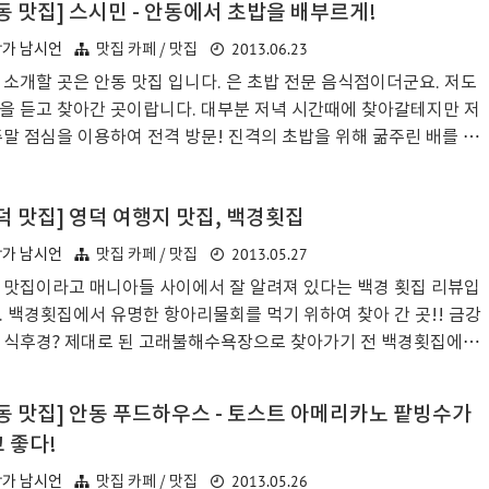
동 맛집] 스시민 - 안동에서 초밥을 배부르게!
 4시간이 걸렷엇으니 무궁화호가 빨라진 게 확실해 보인다. 그런데
은 8천원이나 차이가난다! 시간 선택 여지가 없으니... (적당한 출발
2013.06.23
작가 남시언
맛집 카페 / 맛집
에 있는 것은 새마을 호 뿐이다)울며 겨자 먹을 수 밖에. 매번 버스로
 소개할 곳은 안동 맛집 입니다. 은 초밥 전문 음식점이더군요. 저도
을 갔다. 버스로는 3시간. 출장으로 인해 기차를 타고 서울로 가는 것
을 듣고 찾아간 곳이랍니다. 대부분 저녁 시간때에 찾아갈테지만 저
번이 처음인데 기분이 나쁘지는 않다. 기차로..
주말 점심을 이용하여 전격 방문! 진격의 초밥을 위해 굶주린 배를 움
고 다녀왔습니다. 위치는 옥동입니다. 이마트와도 가깝고 옥동 번화
도 가까운 위치라 좋았습니다. 한편, 주차 공간이 마땅치 않은 위치이
덕 맛집] 영덕 여행지 맛집, 백경횟집
 조금 아쉬운 부분도 있었습니다. 샤부작 샤부작 걸어가는 것도 나쁘
않더군요. 조금 덥거나 춥겠지만 말이지요. 메뉴판 촬영은 깜빡하고 못
2013.05.27
작가 남시언
맛집 카페 / 맛집
습니다. 점심 메뉴는 스시정식 2만원이며, 저녁메뉴는 스시정식 3만
 맛집이라고 매니아들 사이에서 잘 알려져 있다는 백경 횟집 리뷰입
로 기억합니다. 물론 1인당 가격입니다. 저는 스시정식 점심메뉴가
. 백경횟집에서 유명한 항아리물회를 먹기 위하여 찾아 간 곳!! 금강
 무난하고 양도 많아 보여 그것으로 주문! 에피타이저가 나오고... 물
 식후경? 제대로 된 고래불해수욕장으로 찾아가기 전 백경횟집에서
..
~한 항아리물회 한 그릇하고 가기 위해 들렀습니다. 백경 횟집의 입
니다. 내비게이션으로 찾으셔도 되며, 근처에 영덕군청 등이 있어 근
동 맛집] 안동 푸드하우스 - 토스트 아메리카노 팥빙수가
로 오기만 하면 쉽게 찾으실 수 있을 듯 합니다. 단지 골목이기에 주
 좋다!
간이 협소하여 근처에 차를 대고 들어가야 했습니다. 다행스럽게도
시간이 약간 지나 도착해서인지 근처에 주차를 할 수 있었는데요. 점
2013.05.26
작가 남시언
맛집 카페 / 맛집