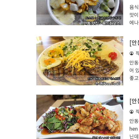
심시
음식
"공
맛이
띄었
에나
할 
스 
[안
이 
우스
있으
안동
하우
어 
아서
좋고
끼!
각해
[안
보나
스테
직접
안동
채우
he
타 
닌데