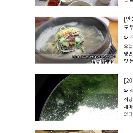
다.
일 
[안
때쯤
모두
추세
거 
곳을
오늘
지금
냉면
및 
이 
한 
[2
근방
에서
한잔
적당
는데
새마
흐르
없다
데,
게 