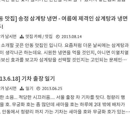
 이곳은 특히나 닭백숙이 유명하더군요. 제가 방문한 날은 무려 7월 1
토요일! 이날이 무슨날인고 하니... 그 무시무시한 초복날입니다!! 이
동 맛집] 송정 삼계탕 냉면 - 여름에 제격인 삼계탕과 냉면
... 날씨.... 무척이나 더웠었지요. 지금은 장마철이라 약간 수그러든
!
인 것 같은데 당시엔 정말 땀이 삐질삐질... 이러다가 진짜 쓰러지는
아닌가 싶어 보신 좀 해야겠다는 열망과 할머님의 강력 추천 + "다른
2013.08.14
작가 남시언
맛집 카페 / 맛집
 갈테면 나는 안갈테다" 스킬 발동으로 인해 방문하게 되었습니다.
 소개할 곳은 안동 맛집인 입니다. 요즘처럼 더운 날씨에는 삼계탕과
에 와서 생각해보건대 아무래도 저렴한 가격 때문에 강력 ..
이 생각나곤 하는데요. 시원한 냉면을 먹을 것인지, 아니면 이열치열
몸보신 효과를 보고자 삼계탕을 선택할 것인지는 고민되는 문제인데,
곳 에서는 한꺼번에 모두를 즐길 수 있어 좋습니다. 지금까지 이 곳을
3번 정도 찾아간 듯 합니다. 정상동에 위치해 있기 때문에 시내나 옥동
013.6.18] 기차 출장 일기
 보다는 도로 접근성이 괜찮으며, 주차하기도 편리하여 운전자 입장
2013.06.25
작가 남시언
일기
는 끌리는 곳이기도 합니다. 주차장 한 켠에 있는 정자(??)에서 커피
을 마시며 잠깐 담소를 나눈 뒤 잠시 누워 있어 보았더니 더운 날씨였
한 소음... 적당한 시끄러움.... 서울 출장 차 기차를 탓다. 청량리 행
도 매우 시원하더군요. 아마 바로 옆에 낙동강, 정확하게는 반변천이
을 호. 무궁화 호는 좀 많던데 새마을 호는 하루에 2대 밖에 배차가
기 때문이 아닌가 싶습니다. 이날은 마침 제가 예비군 훈련 마..
. 안동에서 청량리 까지 가는 기차는 새마을 호와 무궁화 호가 있는
 도착 시간이 약 20분 정도밖에 차이가 나질 않는다. 새마을 호도 빠른
아닌가보다. 아니면 무궁화호가 빨라졌거나. 내 기억으론 몇 년 전에는