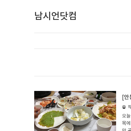
남시언닷컴
[안
오늘
목에
만 