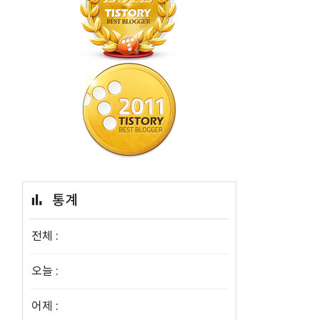
에
통계
전체 :
오늘 :
어제 :