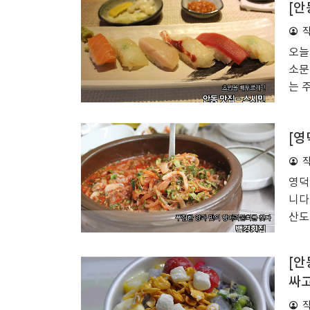
[안
무려
가격
시간
오늘
서울
소문
은이
는 
켜쥐
가와
[영
기에
지 
하였
영덕
원으
니다
가장
산도
컹한 
시원
구입
[안
방으
싸고
차공
점심