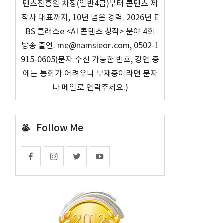
텐츠진흥원 차장(일반4급)부터 콘텐츠 제
도
작사 대표까지, 10년 넘은 경력. 2026년 E
BS 클래스e <AI 콘텐츠 창작> 분야 4회
방송 출연. me@namsieon.com, 0502-1
915-0605(문자 수신 가능한 번호, 강연 중
에는 통화가 어려우니 부재중이라면 문자
나 메일로 연락주세요.)
Follow Me