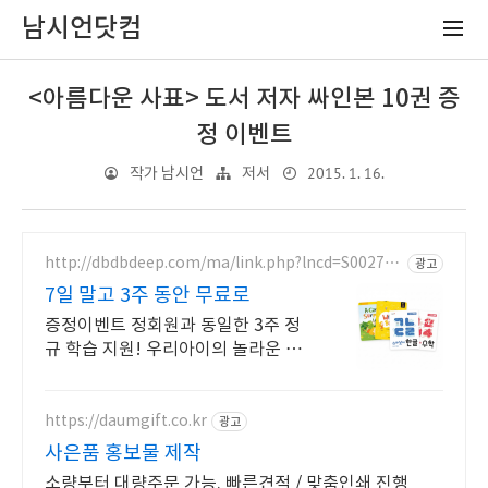
남시언닷컴
<아름다운 사표> 도서 저자 싸인본 10권 증
정 이벤트
2015. 1. 16.
작가 남시언
저서
http://dbdbdeep.com/ma/link.php?lncd=S002777
광고
58TC05844725B
7일 말고 3주 동안 무료로
증정이벤트 정회원과 동일한 3주 정
규 학습 지원! 우리아이의 놀라운 성
장 경험!
https://daumgift.co.kr
광고
사은품 홍보물 제작
소량부터 대량주문 가능. 빠른견적 / 맞춤인쇄 진행