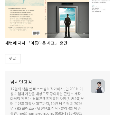
세번째 저서 『아름다운 사표』 출간
댓글
남시언닷컴
12권의 책을 쓴 베스트셀러 작가이자, 연 200회 이
상 기업과 기관을 대상으로 강의하는 콘텐츠 제작
마케팅 전문가. 경북콘텐츠진흥원 차장(일반4급)부
터 콘텐츠 제작사 대표까지, 10년 넘은 경력. 2026
년 EBS 클래스e <AI 콘텐츠 창작> 분야 4회 방송
출연. me@namsieon.com, 0502-1915-0605