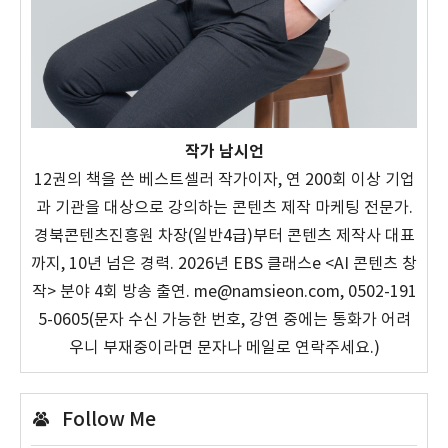
작가 남시언
12권의 책을 쓴 베스트셀러 작가이자, 연 200회 이상 기업
과 기관을 대상으로 강의하는 콘텐츠 제작 마케팅 전문가.
경북콘텐츠진흥원 차장(일반4급)부터 콘텐츠 제작사 대표
까지, 10년 넘은 경력. 2026년 EBS 클래스e <AI 콘텐츠 창
작> 분야 4회 방송 출연. me@namsieon.com, 0502-191
5-0605(문자 수신 가능한 번호, 강연 중에는 통화가 어려
우니 부재중이라면 문자나 메일로 연락주세요.)
Follow Me