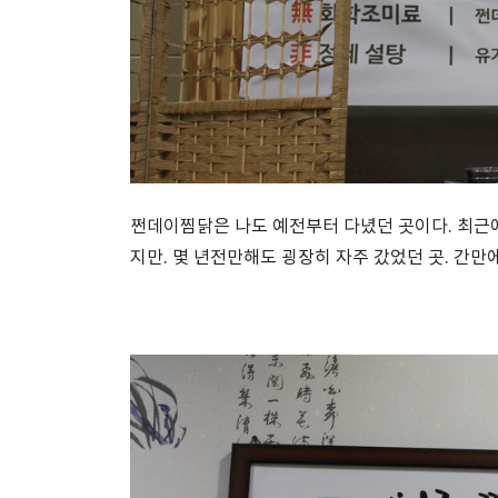
쩐데이찜닭은 나도 예전부터 다녔던 곳이다. 최근
지만. 몇 년전만해도 굉장히 자주 갔었던 곳. 간만