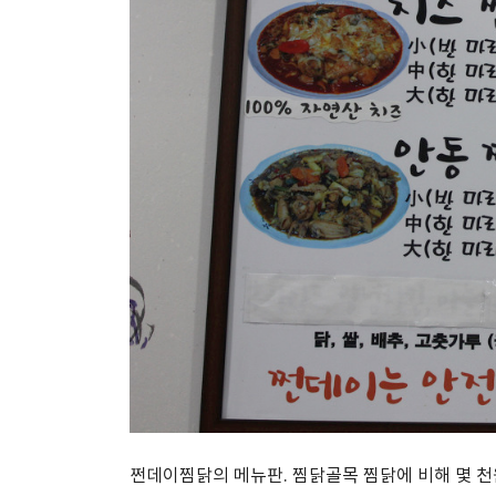
쩐데이찜닭의 메뉴판. 찜닭골목 찜닭에 비해 몇 천원