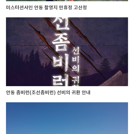
미스터션샤인 안동 촬영지 만휴정 고산정
안동 좀비런(조선좀비런) 선비의 귀환 안내