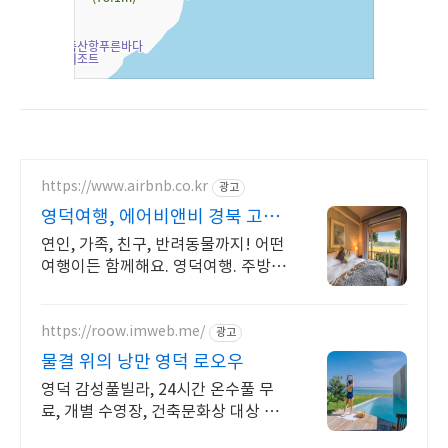
https://www.airbnb.co.kr
광고
영덕여행, 에어비앤비 경북 고택
스테이
연인, 가족, 친구, 반려동물까지! 어떤
여행이든 함께해요. 영덕여행. 주방,
수영장, 자쿠지, 아기 침대. 필요한 모
든 게 갖춰진 숙소를 예약하세요.
https://roow.imweb.me/
광고
물결 위의 낭만 영덕 로오우
영덕 감성풀빌라, 24시간 온수풀 무
료, 개별 수영장, 건축문화상 대상 수
상 작품