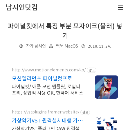
남시언닷컴
파이널컷에서 특정 부분 모자이크(블러) 넣
기
2018. 11. 24.
작가 남시언
맥북 MacOS
http://www.motionelements.com/ko/
광고
모션엘리먼츠 파이널컷프로
파이널컷/ 애플 모션 템플릿, 로열티
프리, 상업적 사용 OK, 한국어 서비스
https://vstplugins.framer.website/
광고
가상악기VST 원격설치대행 가상
악기플러그인 원격설치대행
가상악기VST플러그인DAW 원격설