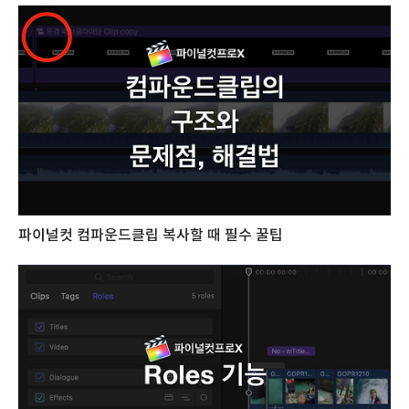
파이널컷 컴파운드클립 복사할 때 필수 꿀팁