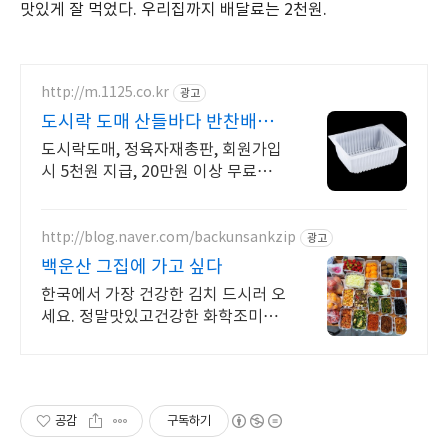
맛있게 잘 먹었다. 우리집까지 배달료는 2천원.
http://m.1125.co.kr
광고
도시락 도매 산들바다 반찬배달
용 용기판매
도시락도매, 정육자재총판, 회원가입
시 5천원 지급, 20만원 이상 무료배
송!
http://blog.naver.com/backunsankzip
광고
백운산 그집에 가고 싶다
한국에서 가장 건강한 김치 드시러 오
세요. 정말맛있고건강한 화학조미료
비사용, 유기농쌀,유기농전통장으로
조리, 맛있다가 연발되는 건강한 요리
공감
구독하기