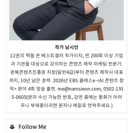
작가 남시언
12권의 책을 쓴 베스트셀러 작가이자, 연 200회 이상 기업
과 기관을 대상으로 강의하는 콘텐츠 제작 마케팅 전문가.
경북콘텐츠진흥원 차장(일반4급)부터 콘텐츠 제작사 대표
까지, 10년 넘은 경력. 2026년 EBS 클래스e <AI 콘텐츠 창
작> 분야 4회 방송 출연. me@namsieon.com, 0502-191
5-0605(문자 수신 가능한 번호, 강연 중에는 통화가 어려
우니 부재중이라면 문자나 메일로 연락주세요.)
Follow Me