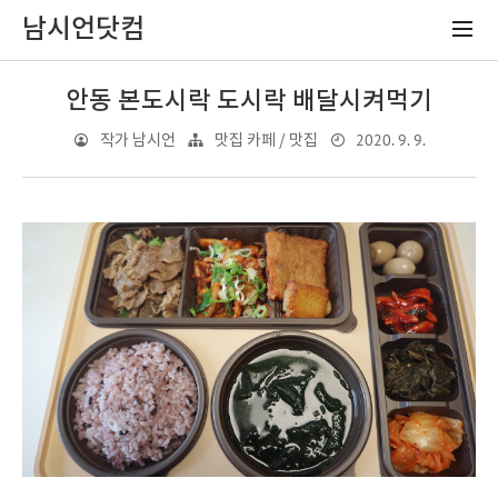
남시언닷컴
안동 본도시락 도시락 배달시켜먹기
2020. 9. 9.
작가 남시언
맛집 카페 / 맛집