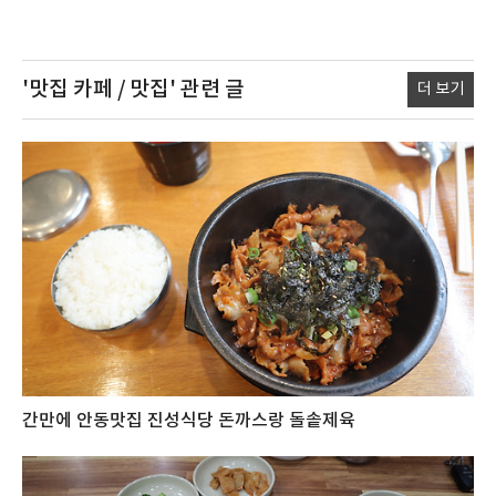
'맛집 카페 / 맛집'
관련 글
더 보기
간만에 안동맛집 진성식당 돈까스랑 돌솥제육