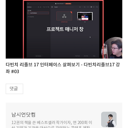
다빈치 리졸브 17 인터페이스 살펴보기 - 다빈치리졸브17 강
좌 #03
댓글
남시언닷컴
12권의 책을 쓴 베스트셀러 작가이자, 연 200회 이