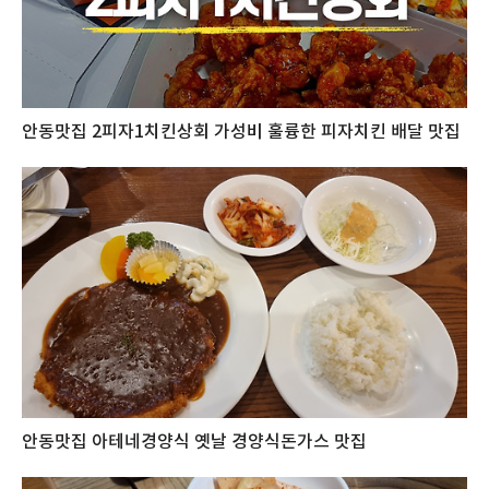
안동맛집 2피자1치킨상회 가성비 훌륭한 피자치킨 배달 맛집
안동맛집 아테네경양식 옛날 경양식돈가스 맛집