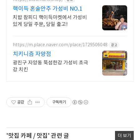
핵이득 혼술안주 가성비 NO.1
치밥 참피디 핵이득마켓에서 가성비
있게 당일 주문, 당일 출고!
https://m.place.naver.com/place/1729506048
광고
치키니즘 자양점
광진구 자양동 뚝섬한강 가성비 초극
강 치킨
공감
구독하기
'맛집 카페 / 맛집'
관련 글
더 보기