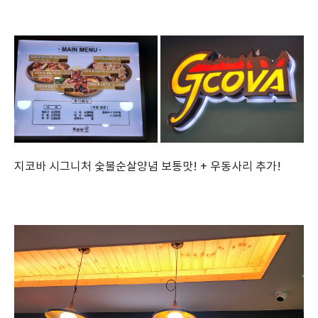
지코바 시그니처 숯불순살양념 보통맛! + 우동사리 추가!