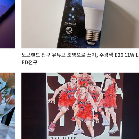
노브랜드 전구 유튜브 조명으로 쓰기, 주광색 E26 11W L
ED전구