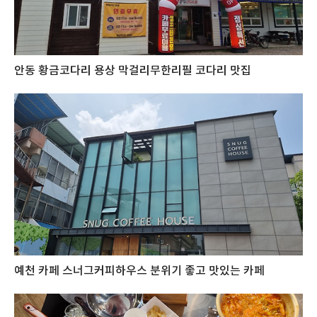
안동 황금코다리 용상 막걸리무한리필 코다리 맛집
예천 카페 스너그커피하우스 분위기 좋고 맛있는 카페