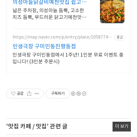
의성마늘닭갈비예천맛집 쉽고 빠
른 네이버 예약
넓은 주차장, 의성마늘 듬뿍, 고소한
치즈 듬뿍, 부드러운 닭고기예천맛집
50명 까지 들어 올 수 있는 매장
https://map.naver.com/p/entry/place/105877418
광고
5
인생극장 구미인동진평동점
인생극장 구미인동점에서 1주년! 1인분 무료 이벤트 중
입니다! (3인분 주문시)
공감
구독하기
'맛집 카페 / 맛집'
관련 글
더 보기