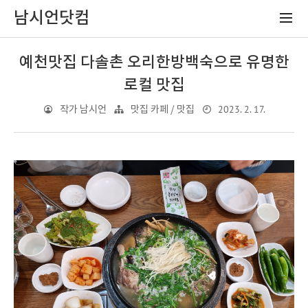
남시언닷컴
예천맛집 다솔촌 오리한방백숙으로 유명한
로컬 맛집
2023. 2. 17.
작가 남시언
맛집 카페 / 맛집