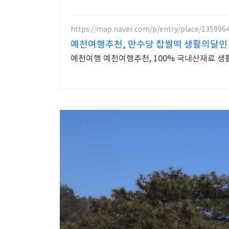
https://map.naver.com/p/entry/place/135996
예천여행추천, 만수당 찹쌀떡 생활의달인
예천여행 예천여행추천, 100% 국내산재료 생