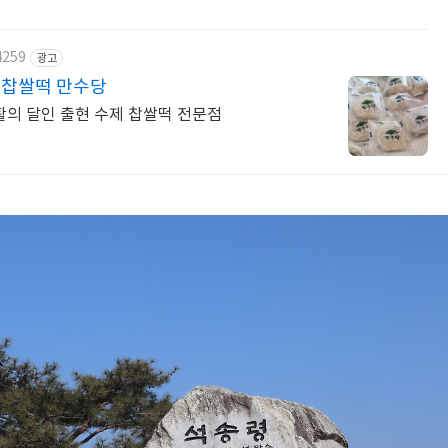
4259
광고
 찹쌀떡 만수당
활의 달인 출현 수제 찹쌀떡 전문점