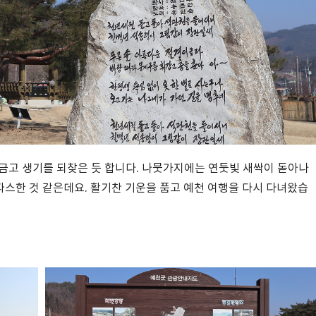
금고 생기를 되찾은 듯 합니다. 나뭇가지에는 연둣빛 새싹이 돋아나
 따스한 것 같은데요. 활기찬 기운을 품고 예천 여행을 다시 다녀왔습