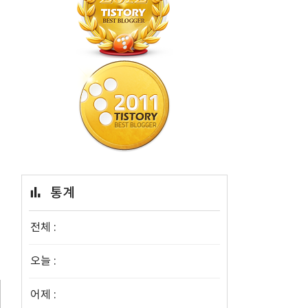
입
통계
전체 :
오늘 :
어제 :