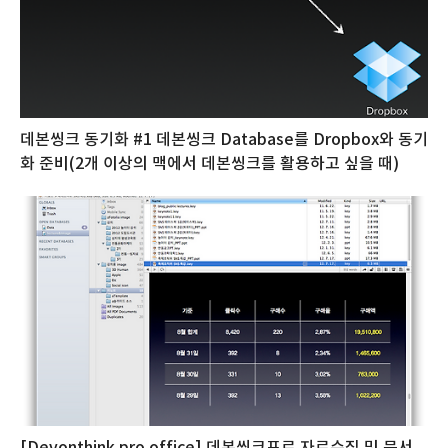
데본씽크 동기화 #1 데본씽크 Database를 Dropbox와 동기
화 준비(2개 이상의 맥에서 데본씽크를 활용하고 싶을 때)
[Devonthink pro office] 데본씽크프로 자료수집 및 문서