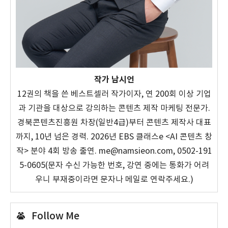
작가 남시언
12권의 책을 쓴 베스트셀러 작가이자, 연 200회 이상 기업
과 기관을 대상으로 강의하는 콘텐츠 제작 마케팅 전문가.
경북콘텐츠진흥원 차장(일반4급)부터 콘텐츠 제작사 대표
까지, 10년 넘은 경력. 2026년 EBS 클래스e <AI 콘텐츠 창
작> 분야 4회 방송 출연. me@namsieon.com, 0502-191
5-0605(문자 수신 가능한 번호, 강연 중에는 통화가 어려
우니 부재중이라면 문자나 메일로 연락주세요.)
Follow Me