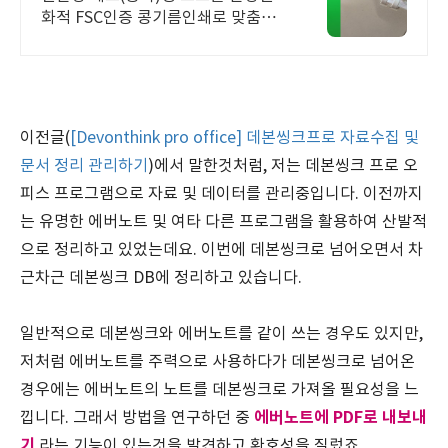
화적 FSC인증 콩기름인쇄로 맞춤제
작하세요. (디자인, 소량제작가능, 카
드결제, 빠른배송)
이전글(
[Devonthink pro office] 데본씽크프로 자료수집 및
문서 정리 관리하기
)에서 말한것처럼, 저는 데본씽크 프로 오
피스 프로그램으로 자료 및 데이터를 관리중입니다. 이전까지
는 유명한 에버노트 및 여타 다른 프로그램을 활용하여 산발적
으로 정리하고 있었는데요. 이번에 데본씽크로 넘어오면서 차
근차근 데본씽크 DB에 정리하고 있습니다.
일반적으로 데본씽크와 에버노트를 같이 쓰는 경우도 있지만,
저처럼 에버노트를 주력으로 사용하다가 데본씽크로 넘어온
경우에는 에버노트의 노트를 데본씽크로 가져올 필요성을 느
에버노트에 PDF로 내보내
낍니다. 그래서 방법을 연구하던 중
기
라는 기능이 있는것을 발견하고 환호성을 질렀죠.