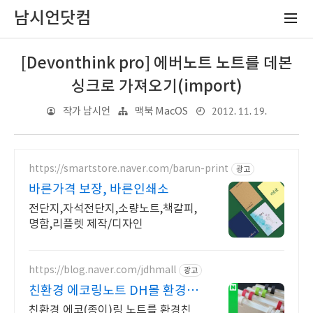
남시언닷컴
[Devonthink pro] 에버노트 노트를 데본
싱크로 가져오기(import)
2012. 11. 19.
작가 남시언
맥북 MacOS
https://smartstore.naver.com/barun-print
광고
바른가격 보장, 바른인쇄소
전단지,자석전단지,소량노트,책갈피,
명함,리플렛 제작/디자인
https://blog.naver.com/jdhmall
광고
친환경 에코링노트 DH몰 환경을
생각하는 콩기름인쇄
친환경 에코(종이)링 노트를 환경친