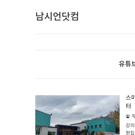
남시언닷컴
유튜브
스마
터
강의
편집 