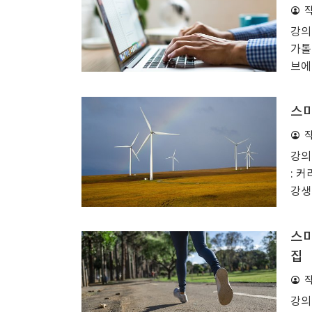
이 
강의 
생분
가톨
들어
브에
로를
들 
스마
강의
: 커
강생
준비
스 
스마
축소
집
컷 
강의