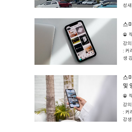
성새
용 
실습
스마
편집
화면
칠곡
강의
스마
: 커
지 
생 
자막
스마
및 
강의
: 커
강생
음악