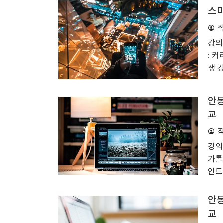
후 
스마
에서
편집
실제
강의
보자
: 커
걸 
생 
자막
어서
안동
다고
교
해보
해질
수월
강의 
소들
가톨
인트
강의
브 
안동
께 
교
상을