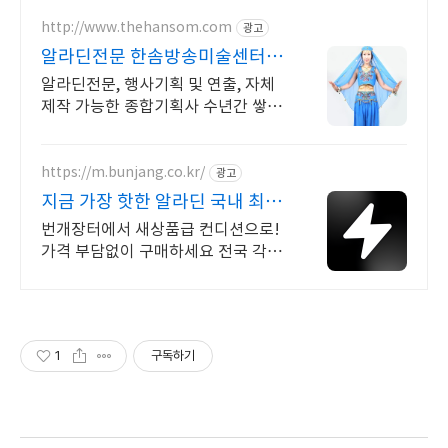
http://www.thehansom.com
광고
알라딘전문 한솜방송미술센터 당
일 배송 및 수령가능!
알라딘전문, 행사기획 및 연출, 자체
제작 가능한 종합기획사 수년간 쌓아
온 노하우를 바탕으로 믿고 신뢰할수
있는 기업!!
https://m.bunjang.co.kr/
광고
지금 가장 핫한 알라딘 국내 최대
브랜드 중고거래
번개장터에서 새상품급 컨디션으로!
가격 부담없이 구매하세요 전국 각지
에서 올라오는 전국구 최다 상품 매일
10만 개 이상의 신규 상품 업로드
1
구독하기