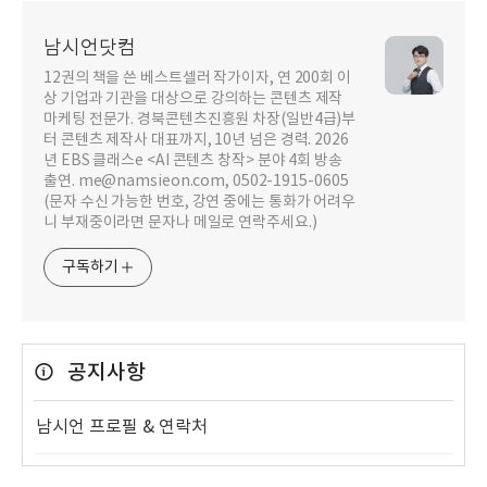
남시언닷컴
12권의 책을 쓴 베스트셀러 작가이자, 연 200회 이
상 기업과 기관을 대상으로 강의하는 콘텐츠 제작
마케팅 전문가. 경북콘텐츠진흥원 차장(일반4급)부
터 콘텐츠 제작사 대표까지, 10년 넘은 경력. 2026
년 EBS 클래스e <AI 콘텐츠 창작> 분야 4회 방송
출연. me@namsieon.com, 0502-1915-0605
(문자 수신 가능한 번호, 강연 중에는 통화가 어려우
니 부재중이라면 문자나 메일로 연락주세요.)
구독하기
공지사항
남시언 프로필 & 연락처