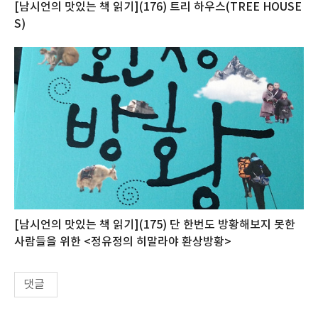
[남시언의 맛있는 책 읽기](176) 트리 하우스(TREE HOUSE
S)
[남시언의 맛있는 책 읽기](175) 단 한번도 방황해보지 못한
사람들을 위한 <정유정의 히말라야 환상방황>
댓글