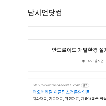
남시언닷컴
안드로이드 개발환경 설치하기
작가 남시언
http://www.theoredental.com
광고
더오래덴탈 이클립스전문할인몰
치과재료, 기공재료, 위생재료, 치과용합금 적