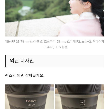
캐논 RF 28-78mm 렌즈 촬영, 초점거리 28mm, 조리개 F2, 노출+2, 셔터스피
드 1/640, JPG 원본
외관 디자인
렌즈의 외관 살펴볼게요.