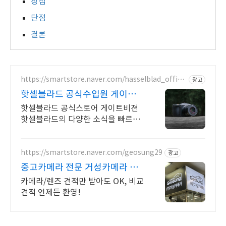
장점
단점
결론
https://smartstore.naver.com/hasselblad_offici
광고
al
핫셀블라드 공식수입원 게이트비
젼
핫셀블라드 공식스토어 게이트비젼
핫셀블라드의 다양한 소식을 빠르게
만나보세요
https://smartstore.naver.com/geosung29
광고
중고카메라 전문 거성카메라 재
구매율 높은 매장!
카메라/렌즈 견적만 받아도 OK, 비교
견적 언제든 환영!