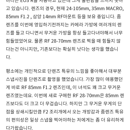
바디는 EOS R을 사용하고 있는데 크게 불편함을 느끼지 못하
고 있습니다. 렌즈의 경우, 현재 24-105mm, 35mm MACRO,
85mm F1.2 , 삼양 14mm RF마운트 등을 보유 중입니다. 줌
렌즈를 이번에 영입하기전까지는 카메라 가방에 여러개의 렌
즈를 들고 다니면서 무거운 가방을 항상 들고다녀야해서 너무
힘들었었어요. 물론 RF 28-70mm 렌즈로 찍을 때 힘들지 않
다는건 아니지만, 기존보다는 확실히 낫다는 생각을 했습니
다.
평소에는 개인적으로 단렌즈 특유의 느낌을 좋아해서 대부분
스냅사진을 단렌즈로 촬영을 했었습니다. 가장 많이 애용했던
게 바로 RF 85mm F1.2 렌즈인데, 이 녀석도 꽤 크고 무거운
렌즈였는데요. 이번에 새로 구매한 RF 28-70mm은 85mm 렌
즈보다도 더 크고 더 무겁습니다. 하지만 그 무거운 무게의 단
점을 상쇄시킬만큼 F2 조리개에서 오는 개방감과 줌렌즈 특유
의 편의성은 일상 스냅을 찍어야하는 저에게는 좀 더 유리하게
다가왔습니다.