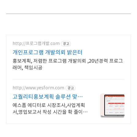
http://프로그램개발.com
광고
개인프로그램 개발의뢰 밝은터
홍보계획, 저렴한 프로그램 개발의뢰 ,20년경력 프로그
래머, 책임시공
http://www.yesform.com
광고
고퀄리티홍보계획 솔루션 맞춤
프롬프트 제공
예스폼 에디터로 시장조사,사업계획
서,영업보고서 작성 시간을 확 줄이세
요! 기획부터 보고까지 실무자가 바
로 활용할 수 있는 서