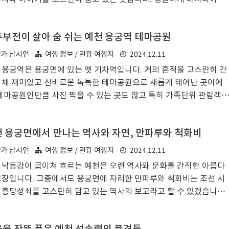
멀리서봐도 멋져보이는 건축물은 예천의 문화여행을 잘 표현하는 것
 느껴집니다. 전체적으로 이 곳은 관아로서의 위엄과 고풍스러움을
부전이 살아 숨 쉬는 예천 용궁역 테마공원
나타내고 있어서 둘러보면 재미있고 멋집니다. 용궁현청으로 가는 길.
현청은 지난번에 방문하였을 때에는 바로 옆에 있는 논에서 벼가 자
2024.12.11
작가 남시언
여행 정보 / 관광 여행지
 황금들녘을 보여주는 풍경이 있었는데 지금은 수확을 마친 모습을
 용궁역은 용궁면에 있는 옛 기차역입니다. 거의 흔적을 고스란히 간
수 있었습니다. 그리고 최근에 용궁현청 맞은편에 있는 용궁시장쪽에
 채 재미있고 신비로운 독특한 테마공원으로 새롭게 태어난 곳이에
임시정류장이 생긴것도 알 수 있었습니다. 용궁현청으로 들어가봅니
 테마공원인만큼 사진 찍을 수 있는 곳도 많고 특히 가족단위 관람객분
 지난번 여름쯤 방문..
 많이 찾는 곳으로 알고 있습니다.용궁역 테마공원은 별주부전 설화
동화의 세계를 엮은 창의적인 공간으로 재탄생하였습니다. 특히 용왕
 용궁면에서 만나는 역사와 자연, 만파루와 척화비
토끼의 전설을 바탕으로 곳곳에 배치된 조형물과 이야기가 방문객의
력을 자극해주고요. 아이들에게는 신비로운 모험의 장이 되고, 어른
2024.12.11
작가 남시언
여행 정보 / 관광 여행지
게는 잊고 지냈던 동심을 일깨워주는 곳입니다. 용궁역 주차장에 주
 낙동강이 굽이쳐 흐르는 예천은 오랜 역사와 문화를 간직한 아름다
 하고 용궁역으로 걸어갑니다. 용궁역 앞에보면 용궁역 테마공원이
고장입니다. 그중에서도 용궁면에 자리한 만파루와 척화비는 조선 시
하는 큰 간판을 볼 수 있는데 지금 용궁역은 용궁역 테마공원 사업을
 흥망성쇠를 고스란히 담고 있는 역사의 보고라고 할 수 있겠습니다.
 테마공원화 되어있습니다..
월 겨울에 방문한 만파루는 여전히 아름다운 장면을 멀리서부터 보여
 있었는데요. 여름에 방문했을 때와는 또 다른 매력이 있는 장소였습