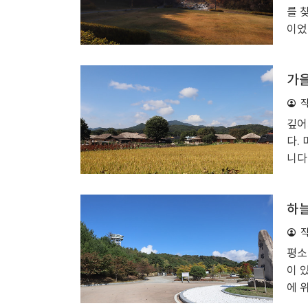
전형
를 
다.
이었
아가
는 
단풍
가을
춤인
시대
든 
깊어
었습
다.
곳입
니다
이동
걸으
을을
하늘
켜주
짓는
을 
평소
에 
이 
다.
에 
할 
달록