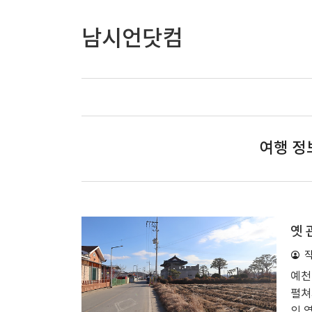
남시언닷컴
여행 정보
옛 
예천
펼쳐
의 