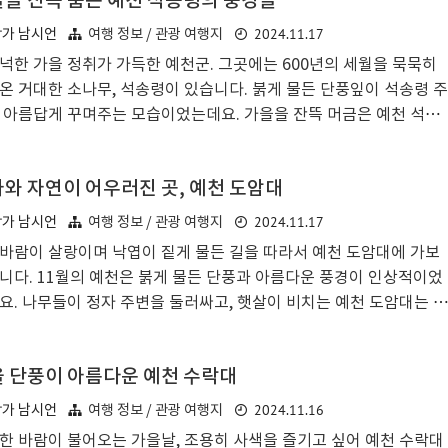
을 잔뜩 품은 예천 석송령의 풍경들
. 만파루로 향하는 길목입니다. 겨울이 되어 나무들이 앙상해지면서
 선명하게 위치를 확인할 수 있었습니다. 만파루 뒤에 있는 야트막한
2024.11.17
작가 남시언
여행 정보 / 관광 여행지
등선이 만파루와 무척 잘 어울리는 것처럼 보였습니다. 겨울에 만파루
넉한 가을 정취가 가득한 예천군. 그곳에는 600년의 세월을 묵묵히
또 다른 매력이 있는 것 같습니다. 경상북도 문화유산 만파루와 용궁
온 거대한 소나무, 석송령이 있습니다. 붉게 물든 단풍잎이 석송령 주
비는 가깝게 자리잡고 있으므로 함께 둘러보시면 됩니다. 조금 언덕
 아름답게 꾸며주는 모습이었는데요. 가을을 잔뜩 머금은 예천 석송
 곳에 자리..
 풍경을 감상해보았습니다. 깊어가는 가을을 맞아, 그리고 곧 다가올
을 맞아 조용하게 힐링하는 장소로 안성맞춤이었는데요. 이번에는
와 자연이 어우러진 곳, 예천 도암대
 석송령 주변의 산맥들이 예쁘게 물들어 있어서 멀리서 바라볼 때 정
아름다운 풍경을 자아내더라고요. 늦가을에 석송령을 방문했던건 이
2024.11.17
작가 남시언
여행 정보 / 관광 여행지
 처음이었는데 색다른 풍경을 만날 수 있어서 기뻤습니다. 석송령으
바람이 살랑이며 낙엽이 짙게 물든 길을 따라서 예천 도암대에 가보
이동한 후 주차장에 주차를 하고 도보로 이동합니다. 주차장쪽에서 예
니다. 11월의 예천은 붉게 물든 단풍과 아름다운 풍경이 인상적이었
 관광안내지도를 확인할 수 있습니다. 주차장 쪽에는 예천군 석송령
요. 나무들이 정자 주변을 둘러싸고, 햇살이 비치는 예천 도암대는 그
자리잡은 천량1리 ..
같은 풍경으로 방문객을 맞아주었습니다. 잠시 발걸음을 멈추고 주변
둘러봅니다. 솔솔 불어오는 가을바람에 은은한 낙엽 냄새가 코끝을 간
 단풍이 아름다운 예천 수락대
힙니다.도암대는 조선 시대 유학자 퇴계 이황 선생이 자주 찾아와 학
 연구하고 사색했던 곳입니다. 퇴계 선생이 이곳에서 바라보았을 풍
2024.11.16
작가 남시언
여행 정보 / 관광 여행지
 어떠했을까 상상하며 도암대를 둘러보았습니다. 도암대 입구에서
한 바람이 불어오는 가을날, 조용히 사색을 즐기고 싶어 예천 수락대