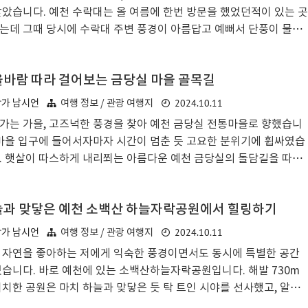
적인 예천의 농촌 풍경과 아름다운 산맥들을 감상해볼 수 있었습니
찾았습니다. 예천 수락대는 올 여름에 한번 방문을 했었던적이 있는 곳
 입구쪽에 있는 도암대 안내문을 읽어보시면 도움이 되는데요. 직접 찾
는데 그때 당시에 수락대 주변 풍경이 아름답고 예뻐서 단풍이 물드
본 경험에 의하면, ..
가을에 꼭 다시 한 번 와보고 싶었던 곳이었습니다. 조금 늦어버린건지
이 일부만 남아있긴 했지만... 깊어가는 가을 풍경을 즐기기에 안성맞
바람 따라 걸어보는 금당실 마을 골목길
 곳이었습니다.석관천의 맑은 물소리가 정적을 깨우는 이곳은 조선
 유학자 서애 류성룡 선생이 사랑했던 곳이라고 합니다. 울긋불긋 물
2024.10.11
작가 남시언
여행 정보 / 관광 여행지
단풍잎들이 길을 따라 펼쳐져 있고, 발밑에는 낙엽이 소복하게 쌓여 있
가는 가을, 고즈넉한 풍경을 찾아 예천 금당실 전통마을로 향했습니
니다. 발걸음을 옮길 때마다 바스락거리는 소리가 정겹게 들려왔던
 마을 입구에 들어서자마자 시간이 멈춘 듯 고요한 분위기에 휩싸였습
니다.예전에는 예천박물관에 주차를 하고 걸어서 예천 수락대까지
. 햇살이 따스하게 내리쬐는 아름다운 예천 금당실의 돌담길을 따라
을 했었는데..
며 과거로 시간 여행을 떠난 듯합니다. 울긋불긋 물든 단풍잎들이 마
 더욱 아름답게 물들였고, 정갈하게 손질된 정원은 마음까지 정화시
과 맞닿은 예천 소백산 하늘자락공원에서 힐링하기
는 듯했습니다. 여기에 더해서 가을을 맞아 노랗게 물들어 예쁜 농사
 벼들의 모습도 마음껏 감상할 수 있었던 시간이었습니다. 금당실마
2024.10.11
작가 남시언
여행 정보 / 관광 여행지
입구쪽에 주차를 한 후 도보로 이동합니다. 최근에는 금당실마을 곳곳
 자연을 좋아하는 저에게 익숙한 풍경이면서도 동시에 특별한 공간
마을주차장이 조성되어서 예전보다 주차가 좀 더 편리해진 것 같습니
있습니다. 바로 예천에 있는 소백산하늘자락공원입니다. 해발 730m
 금당실마을 초입에서 금당실 전통마을에 대한 내용과 안내도를 확인
위치한 공원은 마치 하늘과 맞닿은 듯 탁 트인 시야를 선사했고, 알록
수 있습니다. 골목길..
 물든 단풍잎들은 저를 또 다른 세상으로 안내하는 느낌을 받을 수 있