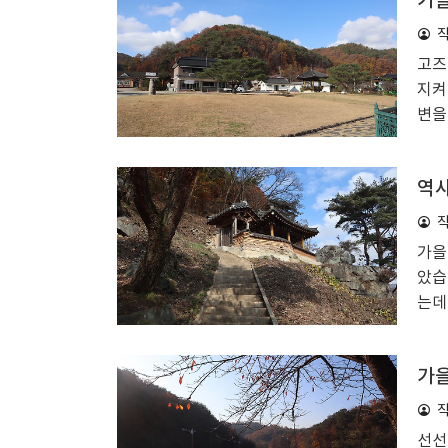
가을
니다
더욱
산 
고즈
도 
지켜
척화
변을
같은
령의
연말
역사
특히
말 
번이
가을
로 
았습
천군
는데
이 
림 
을 
가을
지럽
문을
경은
선선