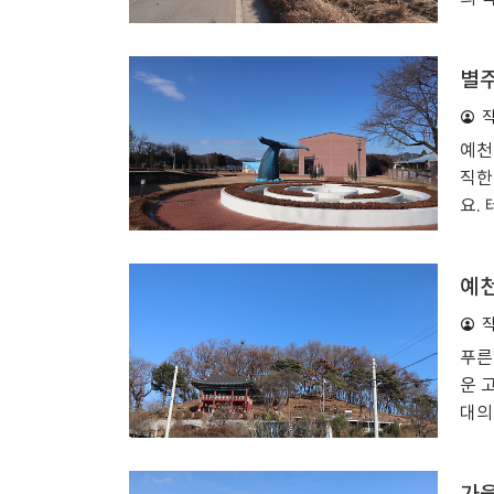
고 
처럼
별주
잘 
용궁
라서
예천
볼 
직한
버스
요.
다.
들이
와 
예천
과 
상상
들에
푸른
차를
운 
라고
대의
통해
12
주고